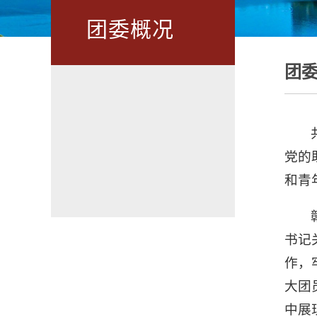
团委概况
团
党的
和青
书记
作，
大团
中展