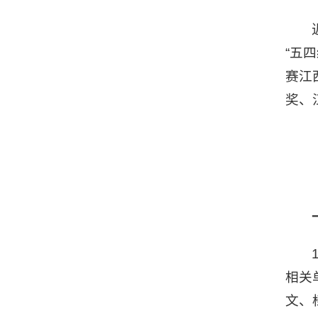
“五
赛江
奖、
相关
文、