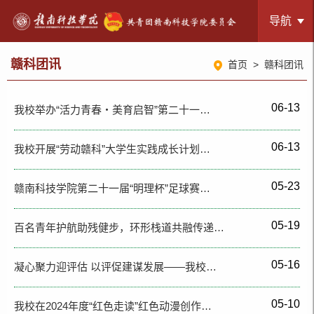
导航
赣科团讯
首页
>
赣科团讯
06-13
我校举办“活力青春・美育启智”第二十一…
06-13
我校开展“劳动赣科”大学生实践成长计划…
05-23
赣南科技学院第二十一届“明理杯”足球赛…
05-19
百名青年护航助残健步，环形栈道共融传递…
05-16
凝心聚力迎评估 以评促建谋发展——我校…
05-10
我校在2024年度“红色走读”红色动漫创作…