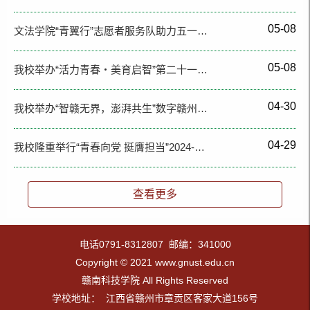
05-08
文法学院“青翼行”志愿者服务队助力五一…
05-08
我校举办“活力青春・美育启智”第二十一…
04-30
我校举办“智赣无界，澎湃共生”数字赣州…
04-29
我校隆重举行“青春向党 挺膺担当”2024-…
查看更多
电话0791-8312807 邮编：341000
Copyright © 2021 www.gnust.edu.cn
赣南科技学院 All Rights Reserved
学校地址： 江西省赣州市章贡区客家大道156号